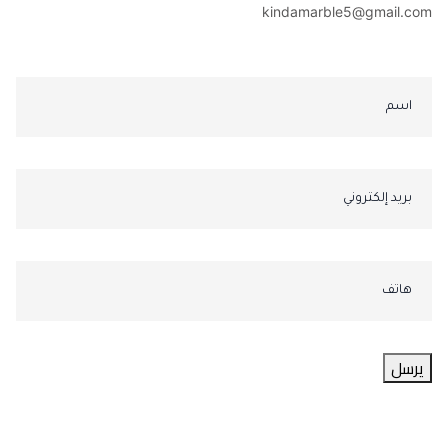
kindamarble5@gmail.com
يرسل